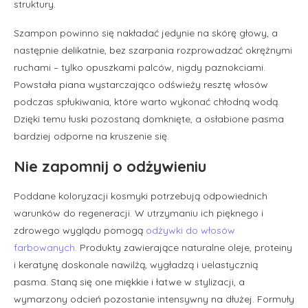
struktury.
Szampon powinno się nakładać jedynie na skórę głowy, a
następnie delikatnie, bez szarpania rozprowadzać okrężnymi
ruchami – tylko opuszkami palców, nigdy paznokciami.
Powstała piana wystarczająco odświeży resztę włosów
podczas spłukiwania, które warto wykonać chłodną wodą.
Dzięki temu łuski pozostaną domknięte, a osłabione pasma
bardziej odporne na kruszenie się.
Nie zapomnij o odżywieniu
Poddane koloryzacji kosmyki potrzebują odpowiednich
warunków do regeneracji. W utrzymaniu ich pięknego i
zdrowego wyglądu pomogą
odżywki do włosów
farbowanych
. Produkty zawierające naturalne oleje, proteiny
i keratynę doskonale nawilżą, wygładzą i uelastycznią
pasma. Staną się one miękkie i łatwe w stylizacji, a
wymarzony odcień pozostanie intensywny na dłużej. Formuły