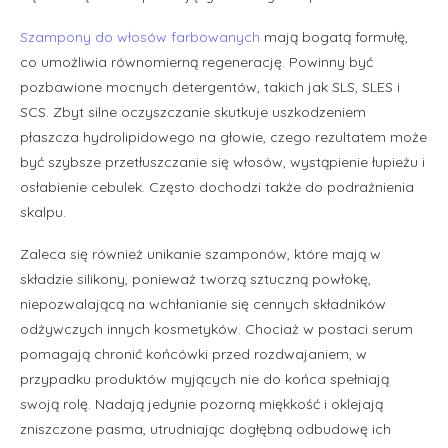
Szampony do włosów farbowanych
mają bogatą formułę,
co umożliwia równomierną regenerację. Powinny być
pozbawione mocnych detergentów, takich jak SLS, SLES i
SCS. Zbyt silne oczyszczanie skutkuje uszkodzeniem
płaszcza hydrolipidowego na głowie, czego rezultatem może
być szybsze przetłuszczanie się włosów, wystąpienie łupieżu i
osłabienie cebulek. Często dochodzi także do podrażnienia
skalpu.
Zaleca się również unikanie szamponów, które mają w
składzie silikony, ponieważ tworzą sztuczną powłokę,
niepozwalającą na wchłanianie się cennych składników
odżywczych innych kosmetyków. Chociaż w postaci serum
pomagają chronić końcówki przed rozdwajaniem, w
przypadku produktów myjących nie do końca spełniają
swoją rolę. Nadają jedynie pozorną miękkość i oklejają
zniszczone pasma, utrudniając dogłębną odbudowę ich