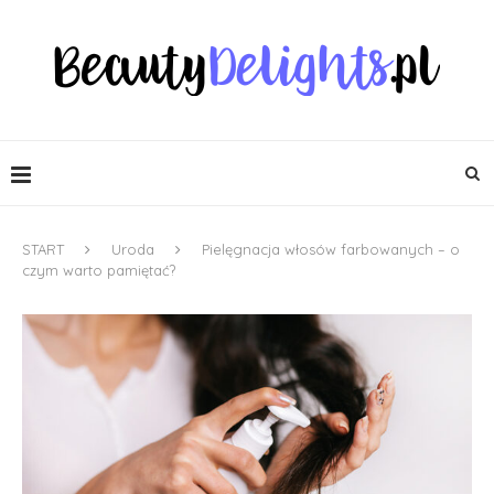
START
Uroda
Pielęgnacja włosów farbowanych – o
czym warto pamiętać?