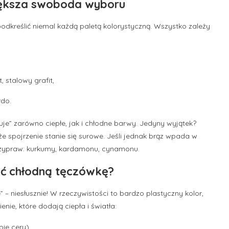
większa swoboda wyboru
odkreślić niemal każdą paletą kolorystyczną. Wszystko zależy
, stalowy grafit,
rdo.
uje” zarówno ciepłe, jak i chłodne barwy. Jedyny wyjątek?
e spojrzenie stanie się surowe. Jeśli jednak brąz wpada w
przypraw: kurkumy, kardamonu, cynamonu.
wić chłodną tęczówkę?
 – niesłusznie! W rzeczywistości to bardzo plastyczny kolor,
ie, które dodają ciepła i światła:
pie cery),