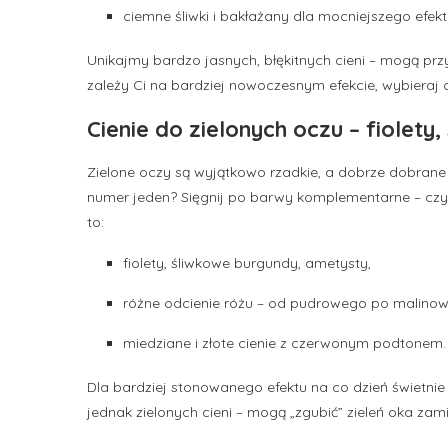
ciemne śliwki i bakłażany dla mocniejszego efe
Unikajmy bardzo jasnych, błękitnych cieni – mogą prz
zależy Ci na bardziej nowoczesnym efekcie, wybiera
Cienie do zielonych oczu – fiolety, 
Zielone oczy są wyjątkowo rzadkie, a dobrze dobrane
numer jeden? Sięgnij po barwy komplementarne – czyli t
to:
fiolety, śliwkowe burgundy, ametysty,
różne odcienie różu – od pudrowego po malinow
miedziane i złote cienie z czerwonym podtonem.
Dla bardziej stonowanego efektu na co dzień świetnie 
jednak zielonych cieni – mogą „zgubić” zieleń oka zami