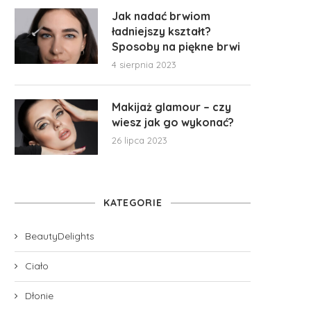
Jak nadać brwiom
ładniejszy kształt?
Sposoby na piękne brwi
4 sierpnia 2023
Makijaż glamour – czy
wiesz jak go wykonać?
26 lipca 2023
KATEGORIE
BeautyDelights
Ciało
Dłonie