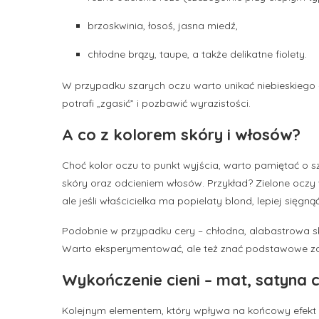
brzoskwinia, łosoś, jasna miedź,
chłodne brązy, taupe, a także delikatne fiolety.
W przypadku szarych oczu warto unikać niebieskiego –
potrafi „zgasić” i pozbawić wyrazistości.
A co z kolorem skóry i włosów?
Choć kolor oczu to punkt wyjścia, warto pamiętać o 
skóry oraz odcieniem włosów. Przykład? Zielone oczy 
ale jeśli właścicielka ma popielaty blond, lepiej sięgną
Podobnie w przypadku cery – chłodna, alabastrowa sk
Warto eksperymentować, ale też znać podstawowe zas
Wykończenie cieni – mat, satyna c
Kolejnym elementem, który wpływa na końcowy efekt m