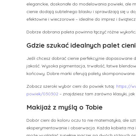
eleganckie, doskonałe do modelowania powieki, ale m
cienie dodają subtelnego blasku i sprawdzają się u doj
efektowne i wieczorowe – idealne do imprez i świątec
Dobrze dobrana paleta powinna łączyć różne wykończe
Gdzie szukać idealnych palet cieni
Jeśli chcesz dobrać cienie perfekcyjnie dopasowane do
jakość. Wysoka pigmentacja, trwałość, łatwe blendow
końcowy. Dobre marki oferują palety skomponowane 
Zobacz szeroki wybór cieni do powiek tutaj:
https://w
powiek/030302
– znajdziesz tam zarówno klasyki, jak
Makijaż z myślą o Tobie
Dobór cieni do koloru oczu to nie matematyka, ale szt
eksperymentowanie i obserwacja. Każda kobieta ma in
może wyglądać zupełnie inaczej na dwóch różnych o