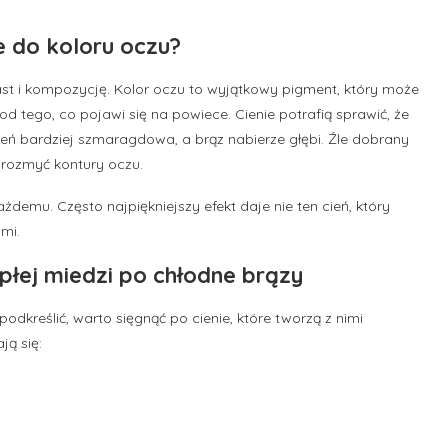
 do koloru oczu?
rast i kompozycję. Kolor oczu to wyjątkowy pigment, który może
od tego, co pojawi się na powiece. Cienie potrafią sprawić, że
ieleń bardziej szmaragdowa, a brąz nabierze głębi. Źle dobrany
 rozmyć kontury oczu.
żdemu. Często najpiękniejszy efekt daje nie ten cień, który
mi.
epłej miedzi po chłodne brązy
 podkreślić, warto sięgnąć po cienie, które tworzą z nimi
ją się: