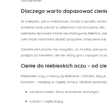
rozczarowań.
Dlaczego warto dopasować cienie
W makijażu, jak w malarstwie, chodzi o światło, kont
zmieniać swój odcień w zależności od otoczenia, ale i 
niebieska tęczówka stanie się intensywnie błękitna, z
cień może natomiast dodać spojrzeniu zmęczenia lub
Zasada jest prosta: nie wszystko, co modne, pasuje ka
podąża za trendami, ale ten, który gra z naszymi ocza
Cienie do niebieskich oczu – od ci
Niebieskie oczy z natury są delikatne i chłodne. Aby je
kontrast – najlepiej w ciepłej tonacji. Idealnie sprawdza
odcienie miedzi, złota, brzoskwini, bursztynu,
rudości i ciepłe brązy,