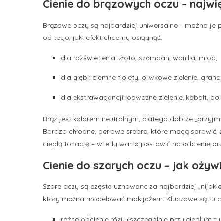
Cienie do brązowych oczu – naj
Brązowe oczy są najbardziej uniwersalne – można je p
od tego, jaki efekt chcemy osiągnąć:
dla rozświetlenia: złoto, szampan, wanilia, miód,
dla głębi: ciemne fiolety, oliwkowe zielenie, granat
dla ekstrawagancji: odważne zielenie, kobalt, bo
Brąz jest kolorem neutralnym, dlatego dobrze „przyjm
Bardzo chłodne, perłowe srebra, które mogą sprawić, ż
ciepłą tonację – wtedy warto postawić na odcienie 
Cienie do szarych oczu – jak oży
Szare oczy są często uznawane za najbardziej „nijakie”
który można modelować makijażem. Kluczowe są tu cien
różne odcienie różu (szczególnie przy ciepłym ty