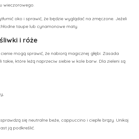
ktu wieczorowego.
ytłumić oko i sprawić, że będzie wyglądać na zmęczone. Jeżeli
j chłodne taupe lub cynamonowe maty.
śliwki i róże
 cienie mogą sprawić, że nabiorą magicznej głębi. Zasada
akie, które leżą naprzeciw siebie w kole barw. Dla zieleni są
y,
sprawdzą się neutralne beże, cappuccino i ciepłe brązy. Unikaj
ast ją podkreślić.