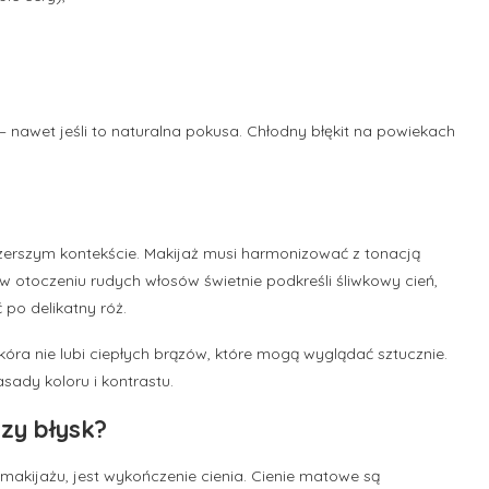
 nawet jeśli to naturalna pokusa. Chłodny błękit na powiekach
szerszym kontekście. Makijaż musi harmonizować z tonacją
w otoczeniu rudych włosów świetnie podkreśli śliwkowy cień,
ć po delikatny róż.
óra nie lubi ciepłych brązów, które mogą wyglądać sztucznie.
ady koloru i kontrastu.
zy błysk?
akijażu, jest wykończenie cienia. Cienie matowe są