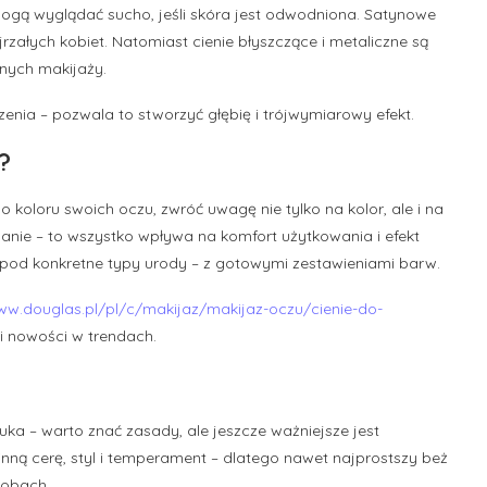
ogą wyglądać sucho, jeśli skóra jest odwodniona. Satynowe
rzałych kobiet. Natomiast cienie błyszczące i metaliczne są
znych makijaży.
nia – pozwala to stworzyć głębię i trójwymiarowy efekt.
?
 koloru swoich oczu, zwróć uwagę nie tylko na kolor, ale i na
anie – to wszystko wpływa na komfort użytkowania i efekt
pod konkretne typy urody – z gotowymi zestawieniami barw.
ww.douglas.pl/pl/c/makijaz/makijaz-oczu/cienie-do-
 i nowości w trendach.
uka – warto znać zasady, ale jeszcze ważniejsze jest
ną cerę, styl i temperament – dlatego nawet najprostszy beż
sobach.