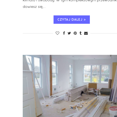
klimatu i swobody. W tym kompleksowym przewodnik
dowiesz się,…
CZYTAJ DALEJ