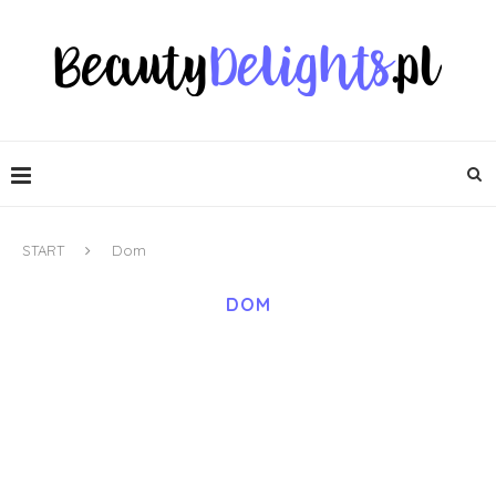
START
Dom
DOM