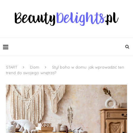
START
Dom
Styl boho w domu: jak wprowadzić ten
trend do swojego wnętrza?