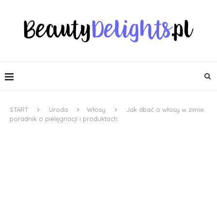
START
Uroda
Włosy
Jak dbać o włosy w zimie:
poradnik o pielęgnacji i produktach