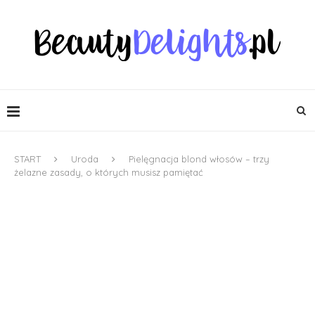
START
Uroda
Pielęgnacja blond włosów – trzy
żelazne zasady, o których musisz pamiętać