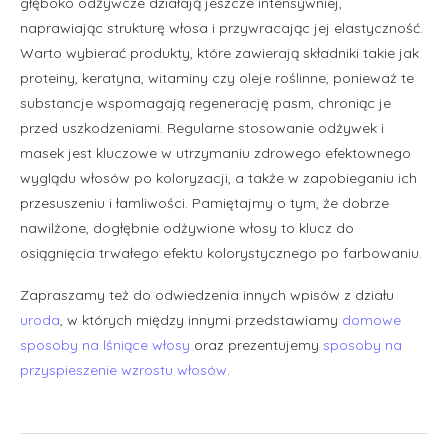
głęboko odżywcze działają jeszcze intensywniej,
naprawiając strukturę włosa i przywracając jej elastyczność.
Warto wybierać produkty, które zawierają składniki takie jak
proteiny, keratyna, witaminy czy oleje roślinne, ponieważ te
substancje wspomagają regenerację pasm, chroniąc je
przed uszkodzeniami. Regularne stosowanie odżywek i
masek jest kluczowe w utrzymaniu zdrowego efektownego
wyglądu włosów po koloryzacji, a także w zapobieganiu ich
przesuszeniu i łamliwości. Pamiętajmy o tym, że dobrze
nawilżone, dogłębnie odżywione włosy to klucz do
osiągnięcia trwałego efektu kolorystycznego po farbowaniu.
Zapraszamy też do odwiedzenia innych wpisów z działu
uroda
, w których między innymi przedstawiamy
domowe
sposoby na lśniące włosy
oraz prezentujemy
sposoby na
przyspieszenie wzrostu włosów
.