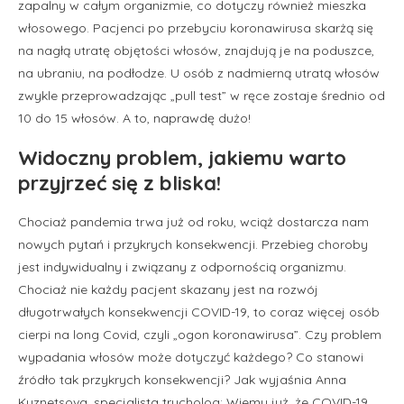
zapalny w całym organizmie, co dotyczy również mieszka
włosowego. Pacjenci po przebyciu koronawirusa skarżą się
na nagłą utratę objętości włosów, znajdują je na poduszce,
na ubraniu, na podłodze. U osób z nadmierną utratą włosów
zwykle przeprowadzając „pull test” w ręce zostaje średnio od
10 do 15 włosów. A to, naprawdę dużo!
Widoczny problem, jakiemu warto
przyjrzeć się z bliska!
Chociaż pandemia trwa już od roku, wciąż dostarcza nam
nowych pytań i przykrych konsekwencji. Przebieg choroby
jest indywidualny i związany z odpornością organizmu.
Chociaż nie każdy pacjent skazany jest na rozwój
długotrwałych konsekwencji COVID-19, to coraz więcej osób
cierpi na long Covid, czyli „ogon koronawirusa”. Czy problem
wypadania włosów może dotyczyć każdego? Co stanowi
źródło tak przykrych konsekwencji? Jak wyjaśnia Anna
Kuznetsova, specjalista trycholog: Wiemy już, że COVID-19