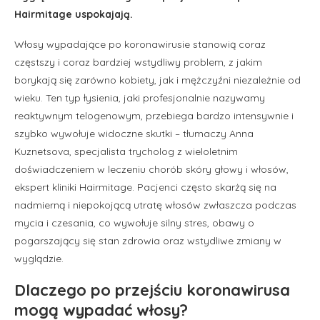
Hairmitage uspokajają.
Włosy wypadające po koronawirusie stanowią coraz
częstszy i coraz bardziej wstydliwy problem, z jakim
borykają się zarówno kobiety, jak i mężczyźni niezależnie od
wieku. Ten typ łysienia, jaki profesjonalnie nazywamy
reaktywnym telogenowym, przebiega bardzo intensywnie i
szybko wywołuje widoczne skutki – tłumaczy Anna
Kuznetsova, specjalista trycholog z wieloletnim
doświadczeniem w leczeniu chorób skóry głowy i włosów,
ekspert kliniki Hairmitage. Pacjenci często skarżą się na
nadmierną i niepokojącą utratę włosów zwłaszcza podczas
mycia i czesania, co wywołuje silny stres, obawy o
pogarszający się stan zdrowia oraz wstydliwe zmiany w
wyglądzie.
Dlaczego po przejściu koronawirusa
mogą wypadać włosy?