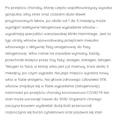
Po przejściu choroby, której często współtowarzyszy wysoka
gorączka, silny stres oraz czasami duże dawki
przyjmowanych leków, po około od 1 do 3 miesięcy może
wystąpić reaktywne telogenowe wypadanie włosów –
wyjaśniają specjaliści warszawskiej kliniki Hairmitage. Jest to
typ utraty włosów spowodowany przejściem mieszka
włosowego z aktywnej fazy anagenowej do fazy
telogenowej. Włos rośnie na zasadzie wymiany, każdy
przechodzi kolejno przez trzy fazy: anagen, katagen, telogen.
Telogen to faza, w której włos jest już martwy, trwa około 3
miesięcy, po czym wypada. Na jego miejscu wyrasta nowy
włos w fazie anagenu. Na głowie zdrowego człowieka 15%
włosów znajduje się w fazie wypadania (telogenowej),
natomiast po przejściu choroby koronawirusa COVID-19 ten
stan może wzrosnąć nawet do 30%! Organizm chorego
zaczyna bowiem wydzielać dużą ilość przeciwciał,
rozpoczyna się burza cytokinowa oraz pojawia się stan