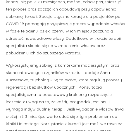
kończy się po kilku miesiącach, można jednak przyspieszyć
ten proces oraz zacząć ich odbudowę przy odpowiednio
dobranej terapii. Specjalistyczne kuracje dla pacjentów po
COVID-19 pomagają przyspieszyć proces wypadania włosów
w fazie telogenu, dzięki czemu w ich miejscu zaczynają
odrastać nowe, zdrowe włosy. Dodatkowo w trakcie terapii
specjalista skupia się na wzmocnieniu włosów oraz
pobudzeniu ich do szybszego wzrostu.
Wykorzystujemy zabiegi z komórkami macierzystymi oraz
skoncentrowanych czynników wzrostu – dodaje Anna
Kuznetsova, trycholog – Są to białka, które regulują procesy
regeneracji bez skutków ubocznych. Konsultacja
specjalistyczna to podstawowy krok przy rozpoczęciu
leczenia z uwagi na to, że każdy przypadek jest inny i
wymaga indywidualnej terapii. Jeśli wypadanie włosów trwa
dłużej niż 3 miesiące warto udać się z tym problemem do
kliniki Hairmitage. Korzystanie z kuracji jest możliwe również
przed rozpoczęciem procesu wypadania, dzięki czemu