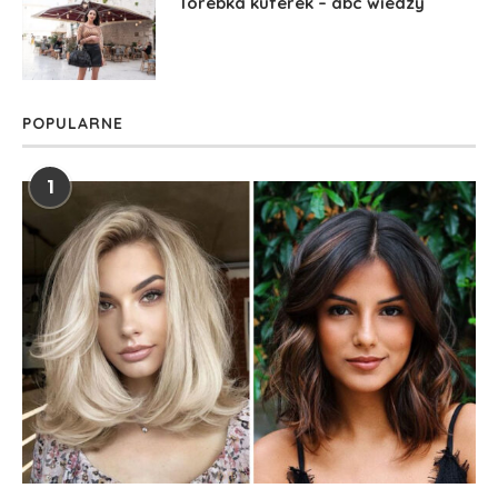
Torebka kuferek – abc wiedzy
POPULARNE
1