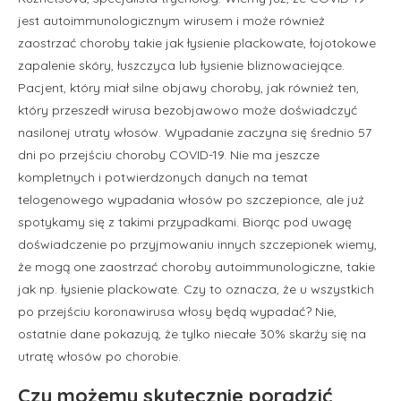
jest autoimmunologicznym wirusem i może również
zaostrzać choroby takie jak łysienie plackowate, łojotokowe
zapalenie skóry, łuszczyca lub łysienie bliznowaciejące.
Pacjent, który miał silne objawy choroby, jak również ten,
który przeszedł wirusa bezobjawowo może doświadczyć
nasilonej utraty włosów. Wypadanie zaczyna się średnio 57
dni po przejściu choroby COVID-19. Nie ma jeszcze
kompletnych i potwierdzonych danych na temat
telogenowego wypadania włosów po szczepionce, ale już
spotykamy się z takimi przypadkami. Biorąc pod uwagę
doświadczenie po przyjmowaniu innych szczepionek wiemy,
że mogą one zaostrzać choroby autoimmunologiczne, takie
jak np. łysienie plackowate. Czy to oznacza, że u wszystkich
po przejściu koronawirusa włosy będą wypadać? Nie,
ostatnie dane pokazują, że tylko niecałe 30% skarży się na
utratę włosów po chorobie.
Czy możemy skutecznie poradzić