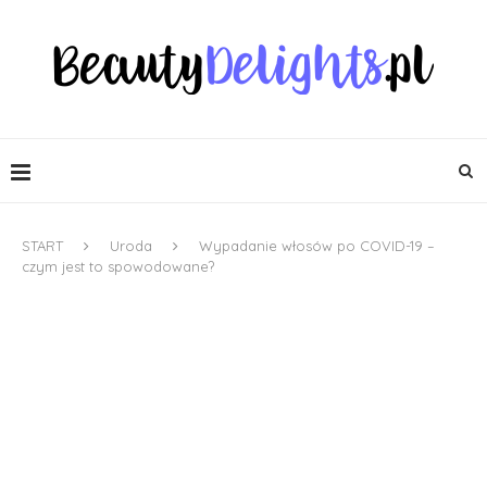
START
Uroda
Wypadanie włosów po COVID-19 –
czym jest to spowodowane?