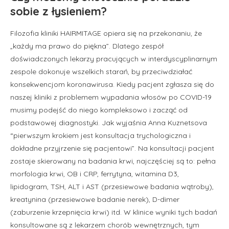
sobie z łysieniem?
Filozofia kliniki HAIRMITAGE opiera się na przekonaniu, że
„każdy ma prawo do piękna”. Dlatego zespół
doświadczonych lekarzy pracujących w interdyscyplinarnym
zespole dokonuje wszelkich starań, by przeciwdziałać
konsekwencjom koronawirusa. Kiedy pacjent zgłasza się do
naszej kliniki z problemem wypadania włosów po COVID-19
musimy podejść do niego kompleksowo i zacząć od
podstawowej diagnostyki. Jak wyjaśnia Anna Kuznetsova
“pierwszym krokiem jest konsultacja trychologiczna i
dokładne przyjrzenie się pacjentowi”. Na konsultacji pacjent
zostaje skierowany na badania krwi, najczęściej są to: pełna
morfologia krwi, OB i CRP, ferrytyna, witamina D3,
lipidogram, TSH, ALT i AST (przesiewowe badania wątroby),
kreatynina (przesiewowe badanie nerek), D-dimer
(zaburzenie krzepnięcia krwi) itd. W klinice wyniki tych badań
konsultowane są z lekarzem chorób wewnętrznych, tym