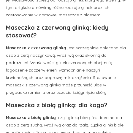
tym artykule omówimy różne rodzaje glinek oraz ich
zastosowanie w domowej maseczce z aloesem.
Maseczka z czerwoną glinką: kiedy
stosować?
Maseczka z czerwoną glinką
jest szczególnie polecana dla
osób z cerą naczynkową, wrażliwą oraz skłonną do
podrażnień. Właściwości glinek czerwonych obejmują
łagodzenie zaczerwienień, wzmacnianie naczyń
krwionośnych oraz poprawę mikrokrążenia. Stosowanie
maseczki z czerwoną glinką może przynieść ulgę w
przypadku rumienia oraz uczucia ściągnięcia skóry.
Maseczka z białą glinką: dla kogo?
Maseczka z białą glinką
, czyli glinką białą, jest idealna dla
osób z cerą suchą, wrażliwą oraz dojrzałą. Łyżka glinki białej
w połączeniu z żelem aloesowym tworzy maseczkę o