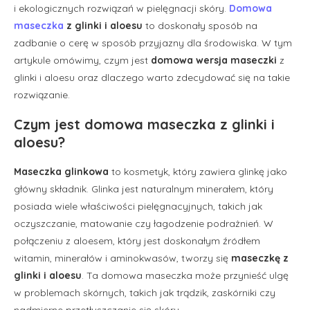
i ekologicznych rozwiązań w pielęgnacji skóry.
Domowa
maseczka
z glinki i aloesu
to doskonały sposób na
zadbanie o cerę w sposób przyjazny dla środowiska. W tym
artykule omówimy, czym jest
domowa wersja maseczki
z
glinki i aloesu oraz dlaczego warto zdecydować się na takie
rozwiązanie.
Czym jest domowa maseczka z glinki i
aloesu?
Maseczka glinkowa
to kosmetyk, który zawiera glinkę jako
główny składnik. Glinka jest naturalnym minerałem, który
posiada wiele właściwości pielęgnacyjnych, takich jak
oczyszczanie, matowanie czy łagodzenie podrażnień. W
połączeniu z aloesem, który jest doskonałym źródłem
witamin, minerałów i aminokwasów, tworzy się
maseczkę z
glinki i aloesu
. Ta domowa maseczka może przynieść ulgę
w problemach skórnych, takich jak trądzik, zaskórniki czy
nadmierne przetłuszczanie się skóry.