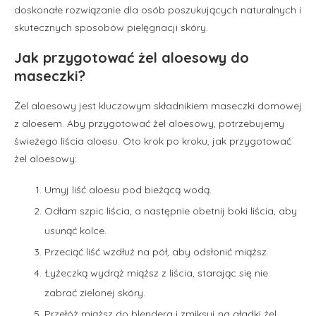
doskonałe rozwiązanie dla osób poszukujących naturalnych i
skutecznych sposobów pielęgnacji skóry.
Jak przygotować żel aloesowy do
maseczki?
Żel aloesowy jest kluczowym składnikiem maseczki domowej
z aloesem. Aby przygotować żel aloesowy, potrzebujemy
świeżego liścia aloesu. Oto krok po kroku, jak przygotować
żel aloesowy:
Umyj liść aloesu pod bieżącą wodą.
Odłam szpic liścia, a następnie obetnij boki liścia, aby
usunąć kolce.
Przeciąć liść wzdłuż na pół, aby odsłonić miąższ.
Łyżeczką wydrąż miąższ z liścia, starając się nie
zabrać zielonej skóry.
Przełóż miąższ do blendera i zmiksuj na gładki żel.