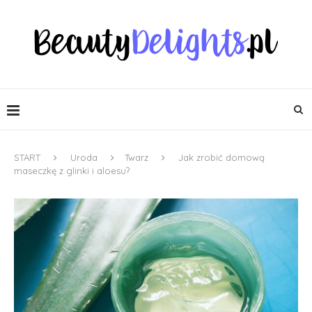
START
Uroda
Twarz
Jak zrobić domową
maseczkę z glinki i aloesu?