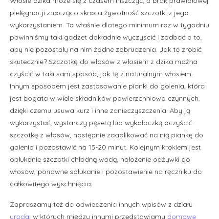
Włosie dzika może się z czasem niszczyć, a brak prawidłowej
pielęgnacji znacząco skraca żywotność szczotki z jego
wykorzystaniem. To właśnie dlatego minimum raz w tygodniu
powinniśmy taki gadżet dokładnie wyczyścić i zadbać o to,
aby nie pozostały na nim żadne zabrudzenia. Jak to zrobić
skutecznie? Szczotkę do włosów z włosiem z dzika można
czyścić w taki sam sposób, jak tę z naturalnym włosiem.
Innym sposobem jest zastosowanie pianki do golenia, która
jest bogata w wiele składników powierzchniowo czynnych,
dzięki czemu usuwa kurz i inne zanieczyszczenia. Aby ją
wykorzystać, wystarczy pęsetą lub wykałaczką oczyścić
szczotkę z włosów, następnie zaaplikować na nią piankę do
golenia i pozostawić na 15-20 minut. Kolejnym krokiem jest
opłukanie szczotki chłodną wodą, nałożenie odżywki do
włosów, ponowne spłukanie i pozostawienie na ręczniku do
całkowitego wyschnięcia.
Zapraszamy też do odwiedzenia innych wpisów z działu
uroda
, w których między innymi przedstawiamy
domowe