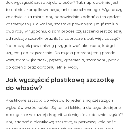
Jak wyczyścić szczotkę do włosów? Tak naprawdę nie jest
to ani nic skomplikowanego, ani czasochłonnego. Wystarczy
zaledwie kilka minut, aby odpowiednio zadbać o ten gadżet
kosmetyczny. Co ważne, szczotkę powinniśmy myć raz lub
dwa razy w tygodniu, a sam proces czyszczenia jest zależny
od rodzaju szczotki oraz ilości zabrudzeń. Jak więc zacząć?
Na początek powinniśmy przygotować akcesoria, których
użyjemy do czyszczenia. Do mycia potrzebujemy przede
wszystkim wykałaczki, pęsety, grzebienia, szamponu, pianki
do golenia oraz odrobiny letniej wody.
Jak wyczyścić plastikową szczotkę
do włosów?
Plastikowe szczotki do włosów to jeden z najczęstszych
wyborów wśród kobiet. Są tanie i lekkie, a do tego dostępne
praktycznie w każdej drogerii. Jak więc je skutecznie czyścić?
Aby zadbać o plastikową szczotkę, w pierwszej kolejności
należy pozbyć się zalęgających na niej włosów. Najlepiej