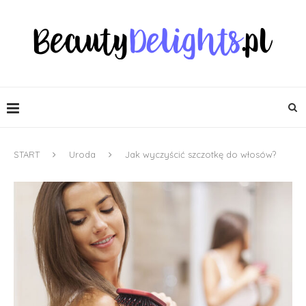
START
Uroda
Jak wyczyścić szczotkę do włosów?