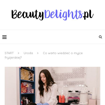
START
Uroda
Co warto wiedzieć o myjce
fryzjerskiej?