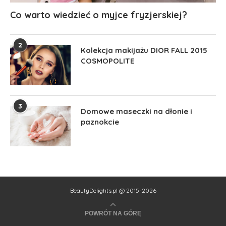
Co warto wiedzieć o myjce fryzjerskiej?
2
Kolekcja makijażu DIOR FALL 2015
COSMOPOLITE
3
Domowe maseczki na dłonie i
paznokcie
BeautyDelights.pl @ 2015-2026
POWRÓT NA GÓRĘ