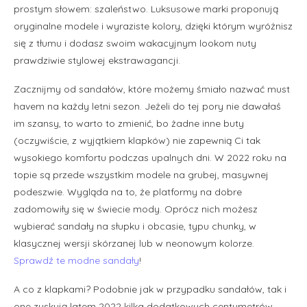
prostym słowem: szaleństwo. Luksusowe marki proponują
oryginalne modele i wyraziste kolory, dzięki którym wyróżnisz
się z tłumu i dodasz swoim wakacyjnym lookom nuty
prawdziwie stylowej ekstrawagancji.
Zacznijmy od sandałów, które możemy śmiało nazwać must
havem na każdy letni sezon. Jeżeli do tej pory nie dawałaś
im szansy, to warto to zmienić, bo żadne inne buty
(oczywiście, z wyjątkiem klapków) nie zapewnią Ci tak
wysokiego komfortu podczas upalnych dni. W 2022 roku na
topie są przede wszystkim modele na grubej, masywnej
podeszwie. Wygląda na to, że platformy na dobre
zadomowiły się w świecie mody. Oprócz nich możesz
wybierać sandały na słupku i obcasie, typu chunky, w
klasycznej wersji skórzanej lub w neonowym kolorze.
Sprawdź te modne sandały
!
A co z klapkami? Podobnie jak w przypadku sandałów, tak i
one zyskują latem 2022 kilka dodatkowych centymetrów